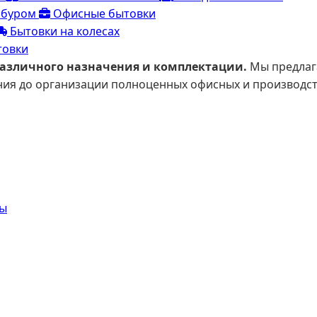
мбуром
Офисные бытовки
Бытовки на колесах
товки
различного назначения и комплектации.
Мы предлаг
ания до организации полноценных офисных и производ
сы