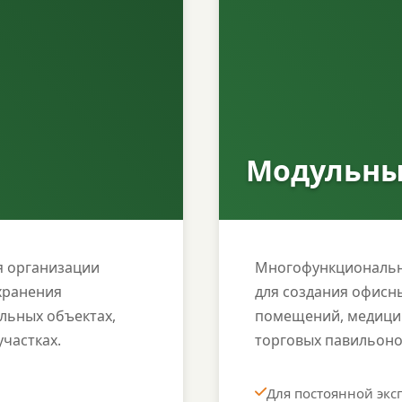
Модульны
 организации
Многофункциональн
хранения
для создания офисн
льных объектах,
помещений, медицин
частках.
торговых павильоно
Для постоянной экс