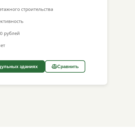
тажного строительства
ективность
00 рублей
лет
дульных зданиях
Сравнить