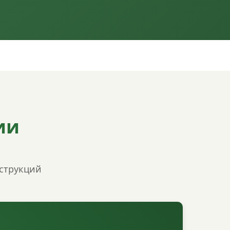
ии
нструкций