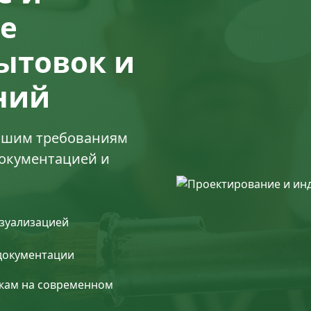
е
ытовок и
ний
вашим требованиям
документацией и
изуализацией
 документации
жам на современном