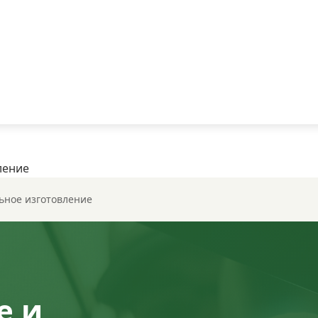
ление
ьное изготовление
е и