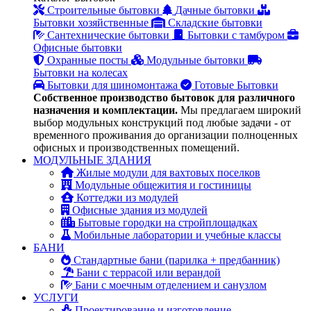
Строительные бытовки
Дачные бытовки
Бытовки хозяйственные
Складские бытовки
Сантехнические бытовки
Бытовки с тамбуром
Офисные бытовки
Охранные посты
Модульные бытовки
Бытовки на колесах
Бытовки для шиномонтажа
Готовые Бытовки
Собственное производство бытовок для различного
назначения и комплектации.
Мы предлагаем широкий
выбор модульных конструкций под любые задачи - от
временного проживания до организации полноценных
офисных и производственных помещений.
МОДУЛЬНЫЕ ЗДАНИЯ
Жилые модули для вахтовых поселков
Модульные общежития и гостиницы
Коттеджи из модулей
Офисные здания из модулей
Бытовые городки на стройплощадках
Мобильные лаборатории и учебные классы
БАНИ
Стандартные бани (парилка + предбанник)
Бани с террасой или верандой
Бани с моечным отделением и санузлом
УСЛУГИ
Проектирование и изготовление