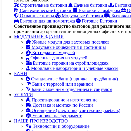
Строительные бытовки
Дачные бытовки
Бытовк
Сантехнические бытовки
Бытовки с тамбуром
О
Охранные посты
Модульные бытовки
Бытовки 
Бытовки для шиномонтажа
Готовые Бытовки
Собственное производство бытовок для различного на
проживания до организации полноценных офисных и пр
МОДУЛЬНЫЕ ЗДАНИЯ
Жилые модули для вахтовых поселков
Модульные общежития и гостиницы
Коттеджи из модулей
Офисные здания из модулей
Бытовые городки на стройплощадках
Мобильные лаборатории и учебные классы
БАНИ
Стандартные бани (парилка + предбанник)
Бани с террасой или верандой
Бани с моечным отделением и санузлом
УСЛУГИ
Проектирование и изготовление
Доставка и монтаж по России
Оснащение (электрика, сантехника, мебель)
Установка на фундамент
НАШЕ ПРОИЗВОДСТВО
Технологии и оборудование