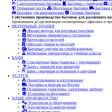
Сантехнические бытовки
Бытовки с тамбуром
О
Охранные посты
Модульные бытовки
Бытовки 
Бытовки для шиномонтажа
Готовые Бытовки
Собственное производство бытовок для различного на
проживания до организации полноценных офисных и пр
МОДУЛЬНЫЕ ЗДАНИЯ
Жилые модули для вахтовых поселков
Модульные общежития и гостиницы
Коттеджи из модулей
Офисные здания из модулей
Бытовые городки на стройплощадках
Мобильные лаборатории и учебные классы
БАНИ
Стандартные бани (парилка + предбанник)
Бани с террасой или верандой
Бани с моечным отделением и санузлом
УСЛУГИ
Проектирование и изготовление
Доставка и монтаж по России
Оснащение (электрика, сантехника, мебель)
Установка на фундамент
НАШЕ ПРОИЗВОДСТВО
Технологии и оборудование
Долговечность конструкций
Фото и видео цеха