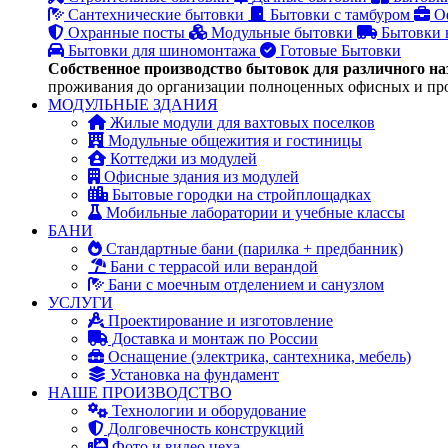
Сантехнические бытовки
Бытовки с тамбуром
О
Охранные посты
Модульные бытовки
Бытовки 
Бытовки для шиномонтажа
Готовые Бытовки
Собственное производство бытовок для различного на
проживания до организации полноценных офисных и пр
МОДУЛЬНЫЕ ЗДАНИЯ
Жилые модули для вахтовых поселков
Модульные общежития и гостиницы
Коттеджи из модулей
Офисные здания из модулей
Бытовые городки на стройплощадках
Мобильные лаборатории и учебные классы
БАНИ
Стандартные бани (парилка + предбанник)
Бани с террасой или верандой
Бани с моечным отделением и санузлом
УСЛУГИ
Проектирование и изготовление
Доставка и монтаж по России
Оснащение (электрика, сантехника, мебель)
Установка на фундамент
НАШЕ ПРОИЗВОДСТВО
Технологии и оборудование
Долговечность конструкций
Фото и видео цеха