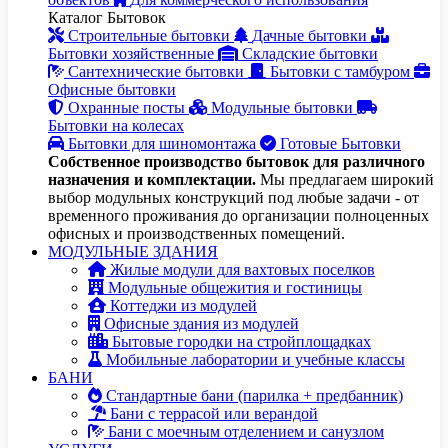
Каталог Бытовок
Строительные бытовки
Дачные бытовки
Бытовки хозяйственные
Складские бытовки
Сантехнические бытовки
Бытовки с тамбуром
Офисные бытовки
Охранные посты
Модульные бытовки
Бытовки на колесах
Бытовки для шиномонтажа
Готовые Бытовки
Собственное производство бытовок для различного
назначения и комплектации.
Мы предлагаем широкий
выбор модульных конструкций под любые задачи - от
временного проживания до организации полноценных
офисных и производственных помещений.
МОДУЛЬНЫЕ ЗДАНИЯ
Жилые модули для вахтовых поселков
Модульные общежития и гостиницы
Коттеджи из модулей
Офисные здания из модулей
Бытовые городки на стройплощадках
Мобильные лаборатории и учебные классы
БАНИ
Стандартные бани (парилка + предбанник)
Бани с террасой или верандой
Бани с моечным отделением и санузлом