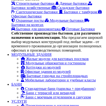
Строительные бытовки
Дачные бытовки
Бытовки хозяйственные
Складские бытовки
Сантехнические бытовки
Бытовки с тамбуром
Офисные бытовки
Охранные посты
Модульные бытовки
Бытовки на колесах
Бытовки для шиномонтажа
Готовые Бытовки
Собственное производство бытовок для различного
назначения и комплектации.
Мы предлагаем широкий
выбор модульных конструкций под любые задачи - от
временного проживания до организации полноценных
офисных и производственных помещений.
МОДУЛЬНЫЕ ЗДАНИЯ
Жилые модули для вахтовых поселков
Модульные общежития и гостиницы
Коттеджи из модулей
Офисные здания из модулей
Бытовые городки на стройплощадках
Мобильные лаборатории и учебные классы
БАНИ
Стандартные бани (парилка + предбанник)
Бани с террасой или верандой
Бани с моечным отделением и санузлом
УСЛУГИ
Проектирование и изготовление